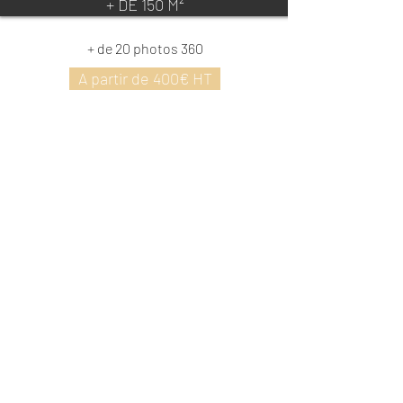
+ DE 150 M²
+ de 20 photos 360
A partir de 400€ HT
Frais de déplacement compris jusqu'à 30 Km -
Tarifs réseaux : demandez votre devis pour vos
magasins.
Notre démarche, un service
rapide et efficace
Validation
Contactez nous pour en savoir plus
et prenons rendez-vous.